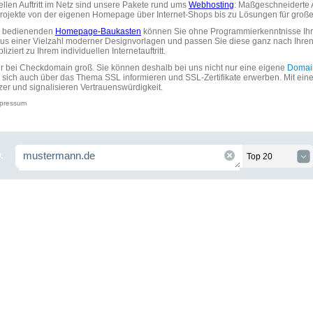
uellen Auftritt im Netz sind unsere Pakete rund ums
Webhosting
: Maßgeschneiderte A
tprojekte von der eigenen Homepage über Internet-Shops bis zu Lösungen für gr
zu bedienenden
Homepage-Baukasten
können Sie ohne Programmierkenntnisse Ihre
aus einer Vielzahl moderner Designvorlagen und passen Sie diese ganz nach Ihre
ziert zu Ihrem individuellen Internetauftritt.
ir bei Checkdomain groß. Sie können deshalb bei uns nicht nur eine eigene
Domai
 sich auch über das Thema SSL informieren und SSL-Zertifikate erwerben. Mit ein
zer und signalisieren Vertrauenswürdigkeit.
pressum
.
Top 20